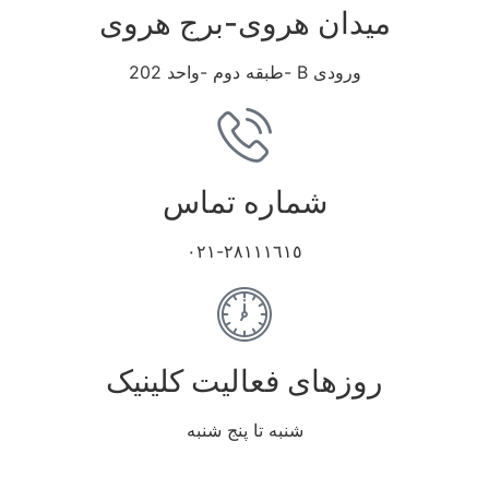
میدان هروی-برج هروی
ورودی B -طبقه دوم -واحد 202
شماره تماس
٢٨١١١٦١٥-٠٢١
روزهای فعالیت کلینیک
شنبه تا پنج شنبه