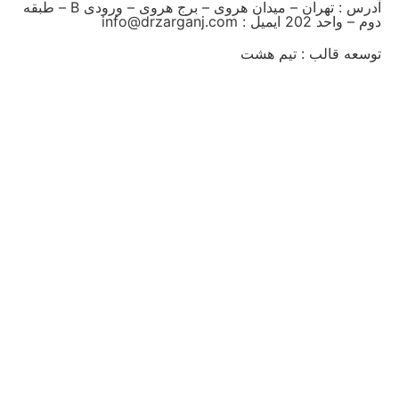
آدرس : تهران – میدان هروی – برج هروی – ورودی B – طبقه
دوم – واحد 202 ایمیل : info@drzarganj.com
توسعه قالب : تیم هشت