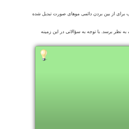
درصورتی‌که موها تیره و باضخامت باشند، تأثیر لیزر