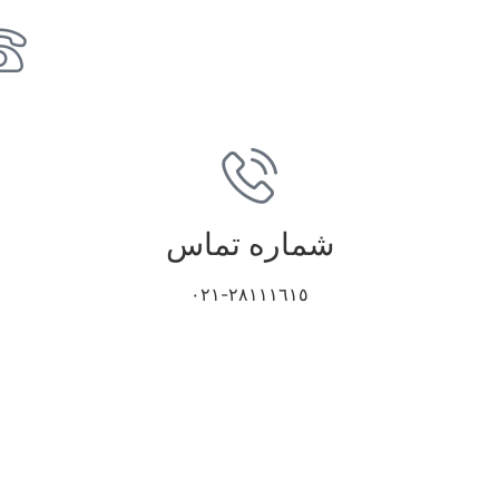
شماره تماس
٢٨١١١٦١٥-٠٢١