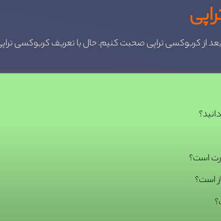
راپی
د از کربوکسی تراپی صحبت کنیم. حال با تعریف کربوکسی تراپی 
انید؟
رت است؟
ز است؟
؟