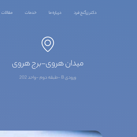
دکتر زرگنج فرد
درباره ما
خدمات
مقالات
میدان هروی-برج هروی
ورودی B -طبقه دوم -واحد 202