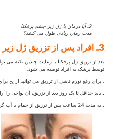
3ـ افراد پس از تزریق ژل زیر چشم پرفکتا
چه نکاتی را باید رعایت کنند؟
4ـ برای تمدید تزریق ژل زیر چشم پرفکتا چه زمانی باید مراجعه نمود؟
با وجود تاثیر شگفت انگیز این ژل، اما متاسفانه از 
نیز روش درمان وابسته است.
فاصله بین تزریق ژل پرفکتا به عوامل مختلفی مان
البته پزشک با در اختیار داشتن برنامه زمان بندی مخ
کسب برترین نتیجه را معین می کند. در برخی از م
این دوره را کوتاه نمایند.