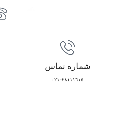
شماره تماس
٢٨١١١٦١٥-٠٢١