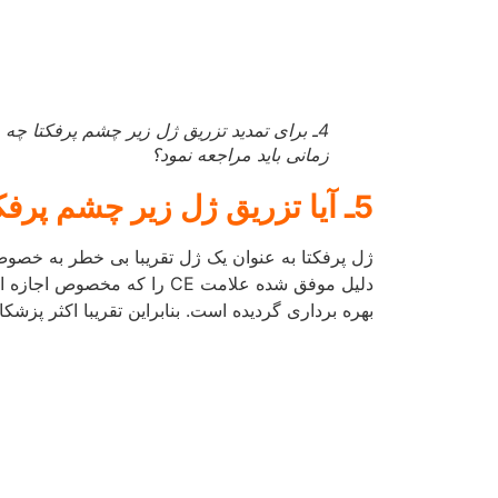
5ـ آیا تزریق ژل زیر چشم پرفکتا برای
افراد خطرناک است؟
6ـ آیا ماده هیالورونیک اسید موجود در ژل دارای عوارض جانبی می باشد؟
با وجود اینکه افراد می توانند پس از تزریق ژل به ف
است به این ژل واکنش نشان داده و دچار عوارضی 
خوشبختانه این عوارض طبیعی بوده و بعد از چند روز
معمولا پزشکان برای حصول برترین نتیجه و کاهش عو
با وجود بی خطر بودن این روش درمان، اما در صورت 
تجزیه نمود. یکی از بزرگترین مزایای این نوع ژل ب
آیا با سابقه تخصصی بسیار در
ورودی سال 1368 به دانشگاه علوم پزشکی شهید بهشتی تهران