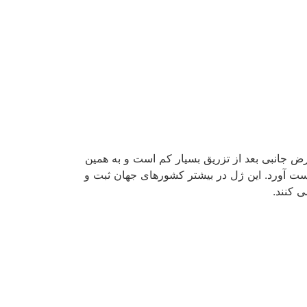
 دیگر ژل های هیالورونیک اسید، بدن افراد ممکن
ع را به پزشک خود اطلاع دهید.
 می نمایند.
ونید، ژل های ساخته شده از هیالورونیک اسید را
د؟