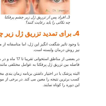
4ـ برای تمدید تزریق ژل زیر چشم پرفکتا چه
زمانی باید مراجعه نمود؟
5ـ آیا تزریق ژل زیر چشم پرفکتا برای افراد خطرناک است؟
ژل پرفکتا به عنوان یک ژل تقریبا بی خطر به خصوص
بهره برداری گردیده است. بنابراین تقریبا اکثر پزش