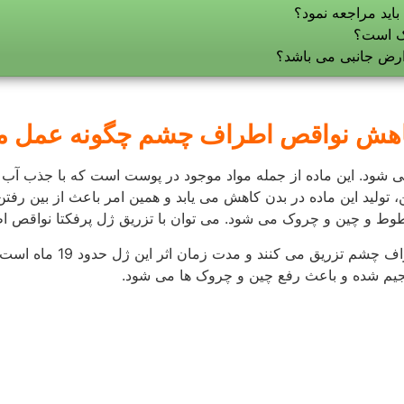
بیعی در تمامی نواحی بدن و صورت مشخص می شود. همچنین به اصل
 می پردازد.
دت زمان درمان به طور معمول حدود 20 الی 60 دقیقه طول می کشد. البته عواملی همچون نتیجه 
عد از آن است. بر این اساس پزشک نیاز افراد را با معاینه تشخیص
 می نماید. رعایت این نکات باعث سرعت روند بهبودی بیماران و دریا