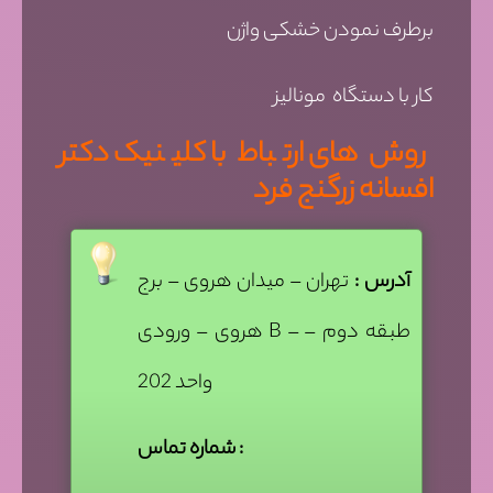
برطرف نمودن خشکی واژن
کار با دستگاه مونالیز
روش های ارتباط با کلینیک دکتر
افسانه زرگنج فرد
آدرس :
تهران – میدان هروی – برج
هروی – ورودی B – طبقه دوم –
واحد 202
شماره تماس :