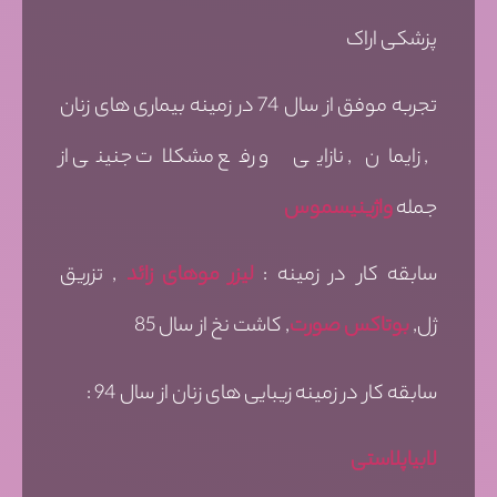
پزشکی اراک
تجربه موفق از سال 74 در زمینه بیماری های زنان
, زایمان , نازایی و رفع مشکلات جنینی از
جمله
واژینیسموس
سابقه کار در زمینه :
لیزر موهای زائد
, تزریق
ژل,
بوتاکس صورت
, کاشت نخ از سال 85
سابقه کار در زمینه زیبایی های زنان از سال 94 :
لابیاپلاستی