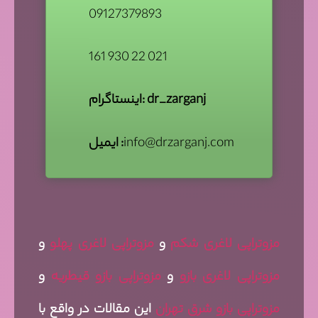
09127379893
161 930 22 021
اینستاگرام: dr_zarganj
info@drzarganj.com
ایمیل :
مزوتراپی لاغری شکم
و
مزوتراپی لاغری پهلو
و
مزوتراپی لاغری بازو
و
مزوتراپی بازو قیطریه
و
مزوتراپی بازو شرق تهران
این مقالات در واقع با