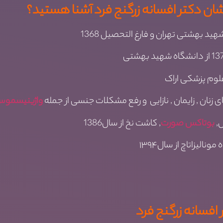
ان دکتر افسانه زرگنج فرد آشنا هستید؟
واژینیسمو
ل,
بوتاکس صورت
, کاشت نخ از سال1386
نالیزاتاچ از سال۱۳۹۴
افسانه زرگنج فرد