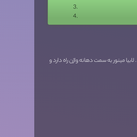
ا ماژور می تواند از 7 تا 12 سانتی متر متفاوت باشد . لابیا مینور به سمت دهانه واژن راه دارد و