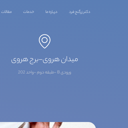
دکتر زرگنج فرد
درباره ما
خدمات
مقالات
میدان هروی-برج هروی
ورودی B -طبقه دوم -واحد 202