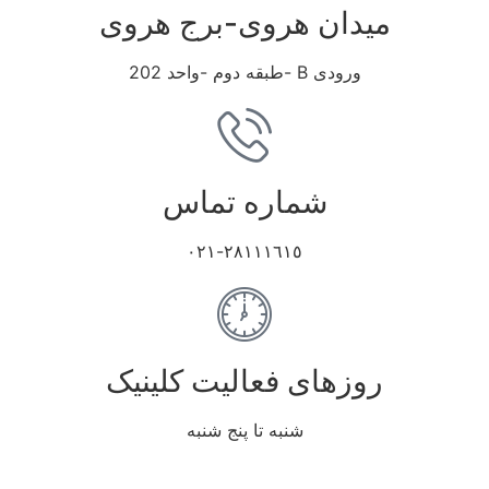
میدان هروی-برج هروی
ورودی B -طبقه دوم -واحد 202
شماره تماس
٢٨١١١٦١٥-٠٢١
روزهای فعالیت کلینیک
شنبه تا پنج شنبه