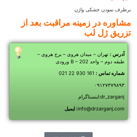
برطرف نمودن خشکی واژن
مشاوره در زمینه مراقبت بعد از
تزریق ژل لب
آدرس :
تهران – میدان هروی – برج هروی –
ورودی B – طبقه دوم – واحد 202
شماره تماس :
161 930 22 021
۰۹۱۲۷۳۷۹۸۹۳
اینستاگرام:dr_zarganj
info@drzarganj.com
ایمیل :