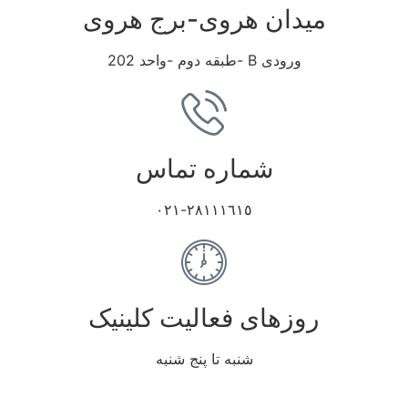
میدان هروی-برج هروی
ورودی B -طبقه دوم -واحد 202
شماره تماس
٢٨١١١٦١٥-٠٢١
روزهای فعالیت کلینیک
شنبه تا پنج شنبه