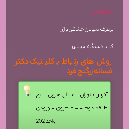
لابیاپلاستی
برطرف نمودن خشکی واژن
کار با دستگاه مونالیز
روش های ارتباط با کلینیک دکتر
افسانه زرگنج فرد
آدرس :
تهران – میدان هروی – برج
هروی – ورودی B – طبقه دوم –
واحد 202