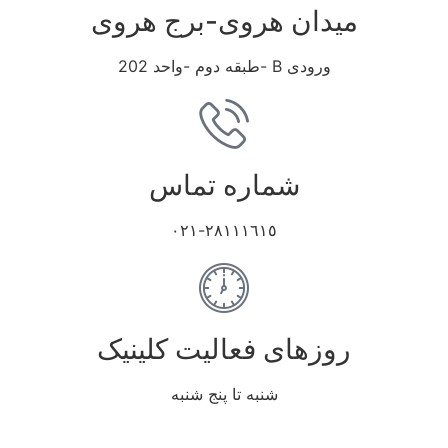
میدان هروی-برج هروی
ورودی B -طبقه دوم -واحد 202
شماره تماس
٢٨١١١٦١٥-٠٢١
روزهای فعالیت کلینیک
شنبه تا پنج شنبه