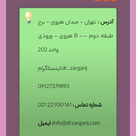
آدرس :
تهران – میدان هروی – برج
هروی – ورودی B – طبقه دوم –
واحد 202
اینستاگرام:dr_zarganj
09127379893
شماره تماس :
161 930 22 021
info@drzarganj.com
ایمیل :