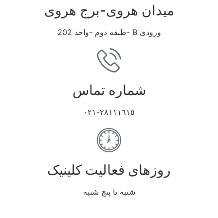
میدان هروی-برج هروی
ورودی B -طبقه دوم -واحد 202
شماره تماس
٢٨١١١٦١٥-٠٢١
روزهای فعالیت کلینیک
شنبه تا پنج شنبه