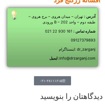
آدرس :
تهران – میدان هروی – برج هروی –
ورودی B – طبقه دوم – واحد 202
شماره تماس :
161 930 22 021
09127379893
اینستاگرام: dr_zarganj
info@drzarganj.com
ایمیل :
۰۲۱-۲۸۱۱۱۶۱۵
دیدگاهتان را بنویسید