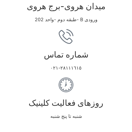
میدان هروی-برج هروی
ورودی B -طبقه دوم -واحد 202
شماره تماس
٢٨١١١٦١٥-٠٢١
روزهای فعالیت کلینیک
شنبه تا پنج شنبه