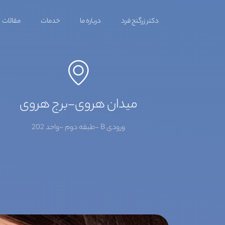
دکتر زرگنج فرد
درباره ما
خدمات
مقالات
میدان هروی-برج هروی
ورودی B -طبقه دوم -واحد 202