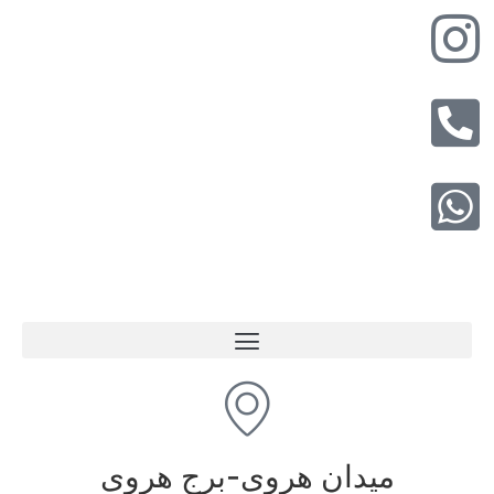
میدان هروی-برج هروی