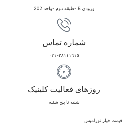
ورودی B -طبقه دوم -واحد 202
شماره تماس
٢٨١١١٦١٥-٠٢١
روزهای فعالیت کلینیک
شنبه تا پنج شنبه
قیمت فیلر نورامیس