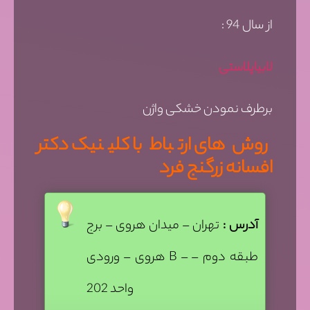
از سال 94 :
لابیاپلاستی
برطرف نمودن خشکی واژن
روش های ارتباط با کلینیک دکتر
افسانه زرگنج فرد
آدرس :
تهران – میدان هروی – برج
هروی – ورودی B – طبقه دوم –
واحد 202