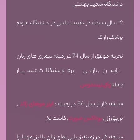
دانشگاه شهید بهشتی
12 سال سابقه در هیئت علمی در دانشگاه علوم
پزشکی اراک
تجربه موفق از سال 74 در زمینه بیماری های زنان
, زایمان , نازایی و رفع مشکلات جنسی از
جمله
واژینیسموس
سابقه کار از سال 86 در زمینه :
لیزر موهای زائد
,
تزریق ژل,
بوتاکس صورت
, کاشت نخ
سابقه کار در زمینه زیبایی های زنان با لیزر مونالیزا