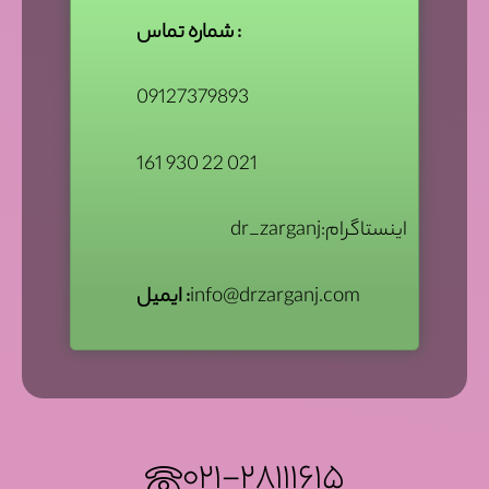
شماره تماس :
09127379893
161 930 22 021
اینستاگرام:dr_zarganj
info@drzarganj.com
ایمیل :
۰۲۱-۲۸۱۱۱۶۱۵