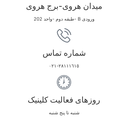
میدان هروی-برج هروی
ورودی B -طبقه دوم -واحد 202
شماره تماس
٢٨١١١٦١٥-٠٢١
روزهای فعالیت کلینیک
شنبه تا پنج شنبه