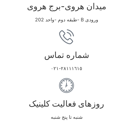
میدان هروی-برج هروی
ورودی B -طبقه دوم -واحد 202
شماره تماس
٢٨١١١٦١٥-٠٢١
روزهای فعالیت کلینیک
شنبه تا پنج شنبه