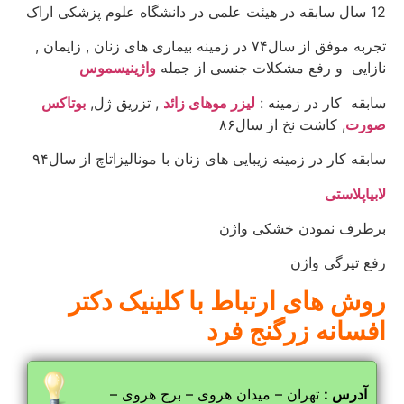
12 سال سابقه در هیئت علمی در دانشگاه علوم پزشکی اراک
تجربه موفق از سال۷۴ در زمینه بیماری های زنان , زایمان ,
نازایی و رفع مشکلات جنسی از جمله
واژینیسموس
سابقه کار در زمینه :
لیزر موهای زائد
, تزریق ژل,
بوتاکس
صورت
, کاشت نخ از سال۸۶
سابقه کار در زمینه زیبایی های زنان با مونالیزاتاچ از سال۹۴
لابیاپلاستی
برطرف نمودن خشکی واژن
رفع تیرگی واژن
روش های ارتباط با کلینیک دکتر
افسانه زرگنج فرد
آدرس :
تهران – میدان هروی – برج هروی –