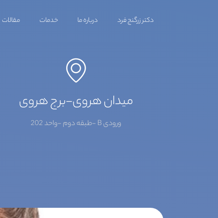
دکتر زرگنج فرد
درباره ما
خدمات
مقالات
میدان هروی-برج هروی
ورودی B -طبقه دوم -واحد 202