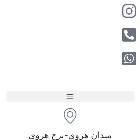
میدان هروی-برج هروی