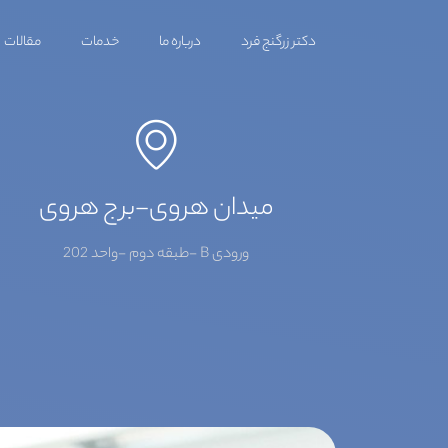
دکتر زرگنج فرد
درباره ما
خدمات
مقالات
میدان هروی-برج هروی
ورودی B -طبقه دوم -واحد 202