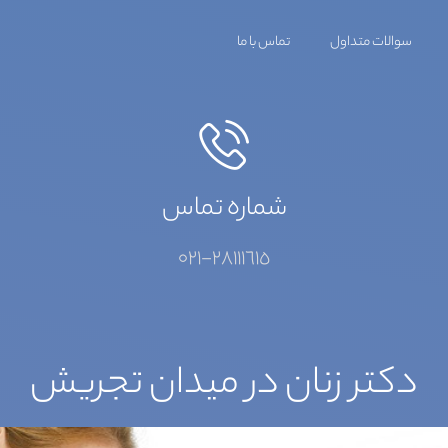
سوالات متداول
تماس با ما
شماره تماس
٢٨١١١٦١٥-٠٢١
دکتر زنان در میدان تجریش