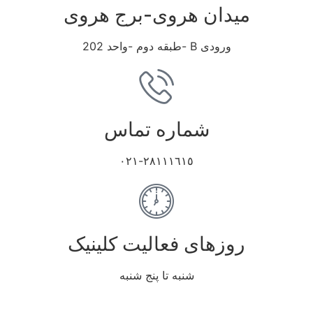
میدان هروی-برج هروی
ورودی B -طبقه دوم -واحد 202
شماره تماس
٢٨١١١٦١٥-٠٢١
روزهای فعالیت کلینیک
شنبه تا پنج شنبه