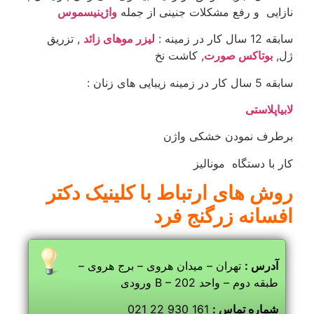
نازایی و رفع مشکلات جنینی از جمله
واژینیسموس
سابقه 12 سال کار در زمینه :
لیزر موهای زائد
, تزریق
ژل,
بوتاکس صورت
, کاشت نخ
سابقه 5 سال کار در زمینه زیبایی های زنان :
لابیاپلاستی
برطرف نمودن خشکی واژن
کار با دستگاه مونالیز
روش های ارتباط با کلینیک دکتر
افسانه زرگنج فرد
آدرس :
تهران – میدان هروی – برج هروی –
ورودی B – طبقه دوم – واحد 202
شماره تماس :
161 930 22 021