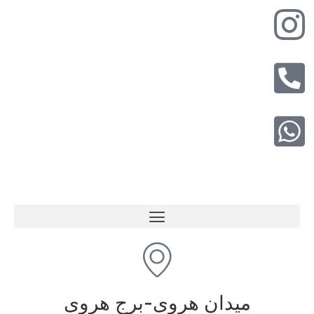
میدان هروی-برج هروی