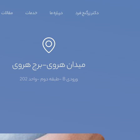
دکتر زرگنج فرد
درباره ما
خدمات
مقالات
میدان هروی-برج هروی
ورودی B -طبقه دوم -واحد 202