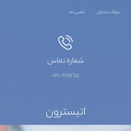
سوالات متداول
تماس با ما
شماره تماس
٢٨١١١٦١٥-٠٢١
اتیسترون