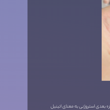
سیپروترون به مقدار 2 میلی گرم می باشد، اما جزء بعدی استروژنی به معنای اتینیل