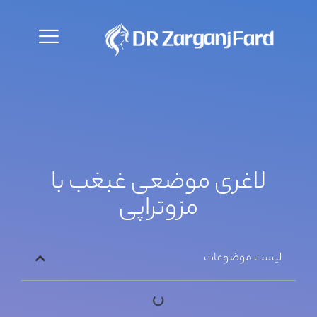
درباره ما
دکتر زرگنج فرد
تماس با ما
سوالات متداول
لاغری موضعی غبغب با
مزوتراپی
لیست موضوعات