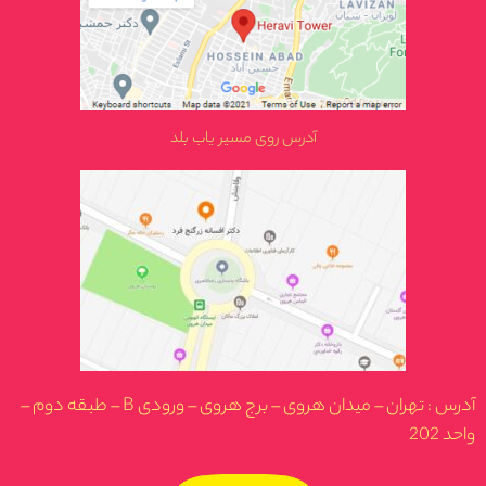
آدرس روی مسیر یاب بلد
آدرس : تهران – میدان هروی – برج هروی – ورودی B – طبقه دوم –
واحد 202