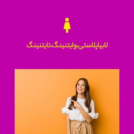
لابیاپلاستی،وایتنینگ،تایتنینگ